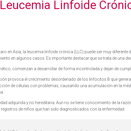
 Leucemia Linfoide Cróni
o en Asia, la leucemia linfoide crónica (LLC) puede ser muy diferente d
iento en algunos casos. Es importante destacar que se trata de una dec
nético, comienzan a desarrollar de forma incontrolada y dejan de cumpl
ión provoca el crecimiento desordenado de los linfocitos B que genera
cción de células con problemas, causando una acumulación en la médul
a.
dad adquirida y no hereditaria. Aun no se tiene conocimiento de la razó
registros de niños que han sido diagnosticados con la enfermedad.