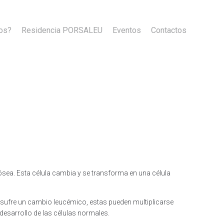
os?
Residencia PORSALEU
Eventos
Contacto​s
ósea. Esta célula cambia y se transforma en una célula
 sufre un cambio leucémico, estas pueden multiplicarse
 desarrollo de las células normales.