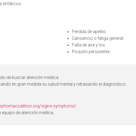
 linfáticos.
Pérdida de apetito
Cansancio o fatiga general
Falta de aire y tos
Picazón persistente
do de buscar atención médica.
cando en gran medida su salud mental y retrasando el diagnóstico.
mphomacoalition.org/signs-symptoms/
u equipo de atención médica.