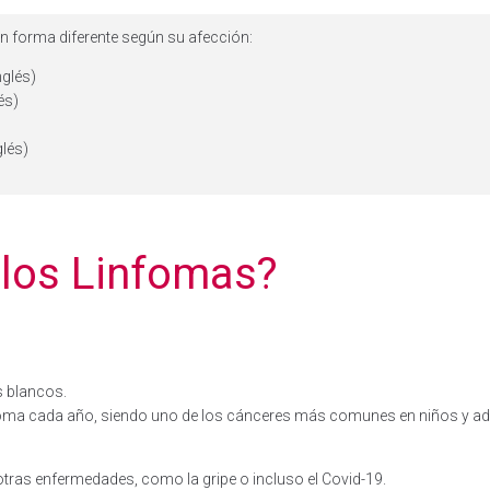
en forma diferente según su afección:
glés)
́s)
lés)
 los Linfomas?
s blancos.
oma cada año, siendo uno de los cánceres más comunes en niños y adu
otras enfermedades, como la gripe o incluso el Covid-19.